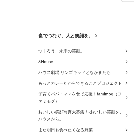
食でつなぐ、人と笑顔を。
つくろう、未来の笑顔。
&House
ハウス劇場 リンゴキッドとなかまたち
もっとカレーだからできることプロジェクト
子育てパパ・ママを食で応援！famimog（フ
ァミモグ）
おいしい笑顔写真大募集！-おいしい笑顔を、
ハウスから。
また明日も食べたくなる野菜