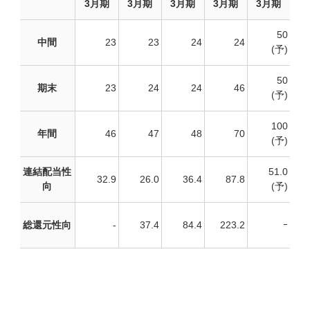
3月期
3月期
3月期
3月期
3月期
50
中間
23
23
24
24
(予)
50
期末
23
24
24
46
(予)
100
年間
46
47
48
70
(予)
連結配当性
51.0
32.9
26.0
36.4
87.8
向
(予)
総還元性向
-
37.4
84.4
223.2
ｰ